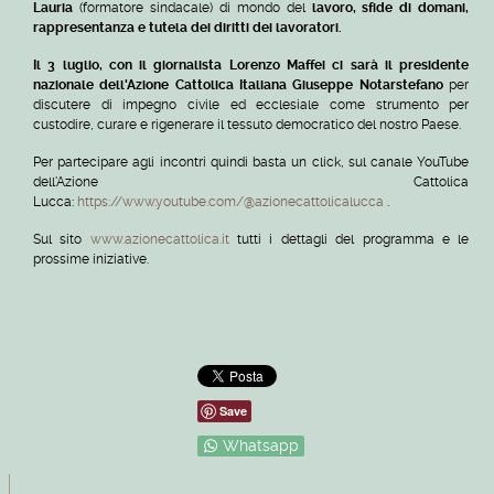
Lauria
(formatore sindacale) di mondo del
lavoro, sfide di domani,
rappresentanza e tutela dei diritti dei lavoratori.
Il 3 luglio, con il giornalista Lorenzo Maffei ci sarà il presidente
nazionale dell'Azione Cattolica Italiana Giuseppe Notarstefano
per
discutere di impegno civile ed ecclesiale come strumento per
custodire, curare e rigenerare il tessuto democratico del nostro Paese.
Per partecipare agli incontri quindi basta un click, sul canale YouTube
dell'Azione Cattolica
Lucca:
https://www.youtube.com/@azionecattolicalucca
.
Sul sito
www.azionecattolica.it
tutti i dettagli del programma e le
prossime iniziative.
Save
Whatsapp