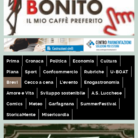
Prima
Cronaca
Politica
Economia
Cultura
Piana
Sport
Confcommercio
Rubriche
U-BOAT
Brevi
Cecco a cena
L'evento
Enogastronomia
Amore e Vita
Sviluppo sostenibile
A.S. Lucchese
Comics
Meteo
Garfagnana
SummerFestival
StoricaMente
Misericordia