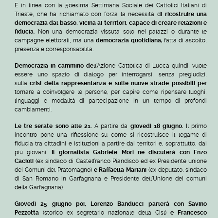
E in linea con la 50esima Settimana Sociale dei Cattolici Italiani di
Trieste, che ha richiamato con forza la necessità d
i ricostruire una
democrazia dal basso, vicina ai territori, capace di creare relazioni e
fiducia
. Non una democrazia vissuta solo nei palazzi o durante le
campagne elettorali, ma una
democrazia quotidiana,
fatta di ascolto,
presenza e corresponsabilità.
Democrazia in cammino de
ll'Azione Cattolica di Lucca quindi, vuole
essere uno spazio di dialogo per interrogarsi, senza pregiudizi,
sulla
crisi della rappresentanza e sulle nuove strade possibili p
er
tornare a coinvolgere le persone, per capire come ripensare luoghi,
linguaggi e modalità di partecipazione in un tempo di profondi
cambiamenti.
Le tre serate sono alle 21.
A partire da
giovedì 18 giugno.
Il primo
incontro pone una riflessione su come si ricostruisce il legame di
fiducia tra cittadini e istituzioni a partire dai territori e, soprattutto, dai
più giovani.
Il giornalista Gabriele Mori ne discuterà con Enzo
Cacioli
(ex sindaco di Castelfranco Piandiscò ed ex Presidente unione
dei Comuni del Pratomagno)
e Raffaella Mariani
(ex deputato, sindaco
di San Romano in Garfagnana e Presidente dell'Unione dei comuni
della Garfagnana).
Giovedì 25 giugno poi, Lorenzo Banducci parlerà con Savino
Pezzotta
(storico ex segretario nazionale della Cisl)
e Francesco