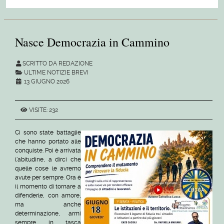
Nasce Democrazia in Cammino
SCRITTO DA REDAZIONE
ULTIME NOTIZIE BREVI
13 GIUGNO 2026
VISITE: 232
Ci sono state battaglie
che hanno portato alle
conquiste. Poi è arrivata
l'abitudine, a dirci che
quelle cose le avremo
avute per sempre. Ora è
il momento di tornare a
difenderle, con amore,
ma anche
determinazione, armi
sempre in tasca