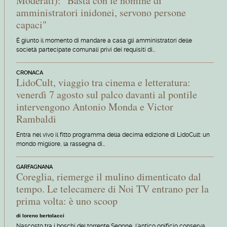
Moderati): "Basta con le nomine di
amministratori inidonei, servono persone
capaci"
È giunto il momento di mandare a casa gli amministratori delle
società partecipate comunali privi dei requisiti di…
CRONACA
LidoCult, viaggio tra cinema e letteratura:
venerdì 7 agosto sul palco davanti al pontile
intervengono Antonio Monda e Victor
Rambaldi
Entra nel vivo il fitto programma della decima edizione di LidoCult: un
mondo migliore, la rassegna di…
GARFAGNANA
Coreglia, riemerge il mulino dimenticato dal
tempo. Le telecamere di Noi TV entrano per la
prima volta: è uno scoop
di loreno bertolacci
Nascosto tra i boschi del torrente Segone, l'antico opificio conserva