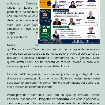
all'Azione Cattolica.
Quella di Lucca in
particolare, ha scelto di
non arrendersi al calo
della partecipazione: al
voto, alle assemblee
sindacali e negli altri
luoghi di
rappresentanza.
Nasce da
qui Democrazia in Cammino, un percorso in tre tappe da seguire on
line che non lascia scuse alla partecipazione: si può e si deve tornare a
discutere di politica, sindacato e democrazia più in generale. Sono
questi infatti i temi dei tre incontri da fare dal divano, a casa o in
vacanza, aprendo il canale on line dell'Ac Lucca.
La sfida dell'Ac è grande, ma come sempre ha bisogno degli altri per
dimostrare come quel click che ha contribuito a chiuderci nelle nostre
case usando uno schermo come filtro, ora è grimaldello per aprirci agli
altri e iniziare un cammino insieme.
Partecipazione e cura sono i due temi sui quali ha lavorato l'Azione
Cattolica Toscana con il
Progetto Cittadinanza
, che vede la persona al
centro del progetto formativo con iniziative nelle diocesi della regione.