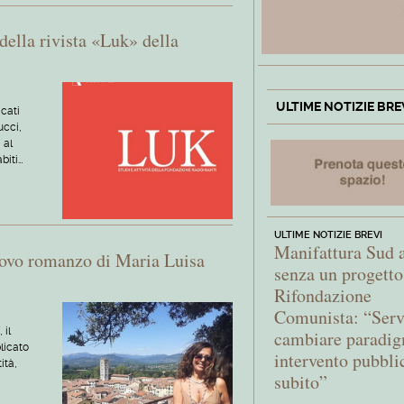
della rivista «Luk» della
ULTIME NOTIZIE BRE
icati
ucci,
 al
biti…
ULTIME NOTIZIE BREVI
Manifattura Sud 
uovo romanzo di Maria Luisa
senza un progetto
Rifondazione
Comunista: “Ser
 il
cambiare paradi
licato
intervento pubbli
ità,
subito”