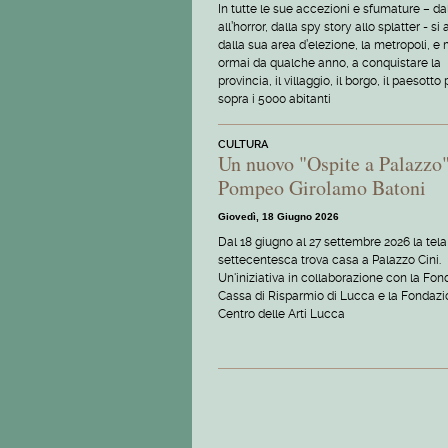
In tutte le sue accezioni e sfumature – dal 
all’horror, dalla spy story allo splatter - si 
dalla sua area d’elezione, la metropoli, e
ormai da qualche anno, a conquistare la
provincia, il villaggio, il borgo, il paesotto
sopra i 5000 abitanti
CULTURA
Un nuovo "Ospite a Palazzo"
Pompeo Girolamo Batoni
Giovedì, 18 Giugno 2026
Dal 18 giugno al 27 settembre 2026 la tela
settecentesca trova casa a Palazzo Cini.
Un'iniziativa in collaborazione con la Fo
Cassa di Risparmio di Lucca e la Fondaz
Centro delle Arti Lucca