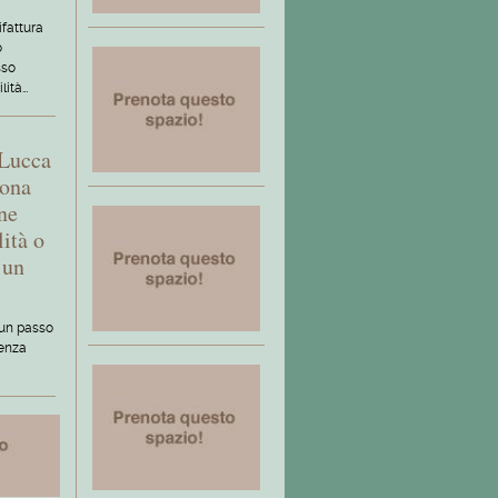
ifattura
o
sso
lità…
 Lucca
zona
ne
ità o
 un
 un passo
denza