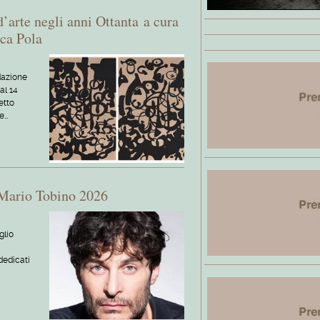
d’arte negli anni Ottanta a cura
ca Pola
dazione
al 14
etto
te…
 Mario Tobino 2026
glio
dedicati