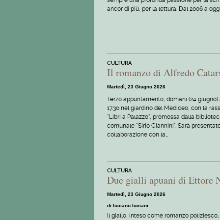
sempre una profonda passione per la scrit
ancor di più, per la lettura. Dal 2006 a ogg
CULTURA
Il romanzo di Alfredo Catar
Martedì, 23 Giugno 2026
Terzo appuntamento, domani (24 giugno) a
17.30 nel giardino del Mediceo, con la ra
"Libri a Palazzo", promossa dalla bibliote
comunale "Sirio Giannini". Sarà presentato
collaborazione con la…
CULTURA
Due gialli apuani di Ettore 
Martedì, 23 Giugno 2026
di luciano luciani
Il giallo, inteso come romanzo poliziesco, 