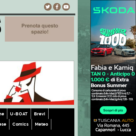
he
U-BOAT
Brevi
ese
Comics
Meteo