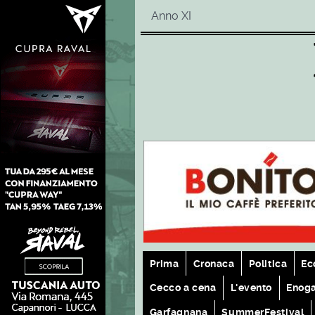
Anno XI
Prima
Cronaca
Politica
Ec
Cecco a cena
L'evento
Enog
Garfagnana
SummerFestival