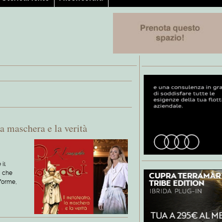
la maschera e la verità
il
a che
eforme,