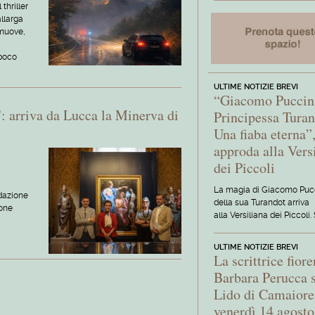
thriller
allarga
 muove,
 poco
ULTIME NOTIZIE BREVI
“Giacomo Puccini
: arriva da Lucca la Minerva di
Principessa Turan
Una fiaba eterna”
approda alla Vers
dei Piccoli
La magia di Giacomo Pucc
ndazione
della sua Turandot arriva
ione
alla Versiliana dei Piccoli
ULTIME NOTIZIE BREVI
La scrittrice fior
Barbara Perucca s
Lido di Camaiore
venerdì 14 agosto