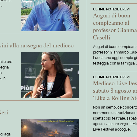
tura e,
i…
ULTIME NOTIZIE BREVI
Auguri di buon
compleanno al
professor Gianma
Caselli
sini alla rassegna del mediceo
Auguri di buon compleann
professor Gianmarco Casel
Lucca che oggi compie gl
lle ore
festeggia con la famiglia 
ssegna
ca
ULTIME NOTIZIE BREVI
, in
Mediceo Live Fes
sabato 8 agosto a
'Like a Rolling St
Non un semplice concert
Neri
nemmeno un tradizionale
spettacolo teatrale: sabat
agosto, alle ore 21:30, il 
Live Festival accoglie…
dilaga.