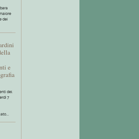
rbara
amaiore
e dei
ardini
della
nti e
grafia
nti del
erdì 7
ato,…