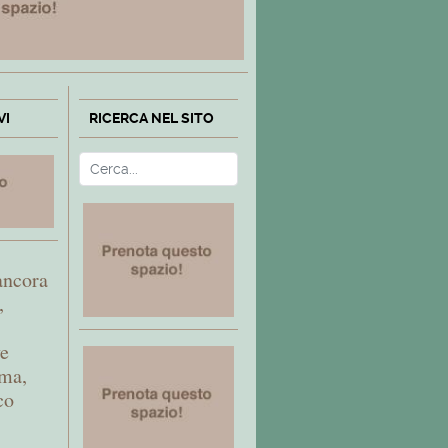
VI
RICERCA NEL SITO
Cerca
Type 2 or more characters fo
ancora
,
ve
gma,
co