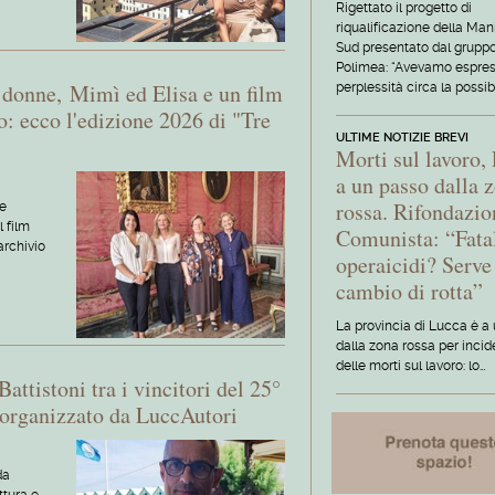
Rigettato il progetto di
riqualificazione della Man
Sud presentato dal grupp
Polimea: “Avevamo espre
e donne, Mimì ed Elisa e un film
perplessità circa la possibi
o: ecco l'edizione 2026 di "Tre
ULTIME NOTIZIE BREVI
Morti sul lavoro,
a un passo dalla 
rossa. Rifondazio
le
l film
Comunista: “Fatal
archivio
operaicidi? Serve
cambio di rotta”
La provincia di Lucca è a
dalla zona rossa per inci
delle morti sul lavoro: lo…
ttistoni tra i vincitori del 25°
 organizzato da LuccAutori
da