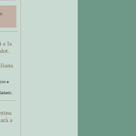
 e la
dot.
,
iliana
ini e
. Sabato…
entina
arà a