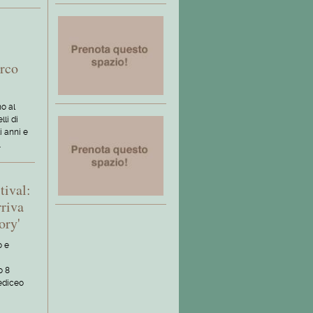
rco
o al
li di
i anni e
…
tival:
rriva
ory'
o e
o 8
Mediceo