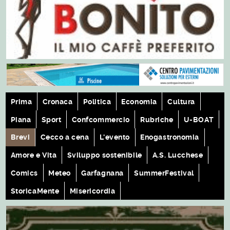
Prima
Cronaca
Politica
Economia
Cultura
Piana
Sport
Confcommercio
Rubriche
U-BOAT
Brevi
Cecco a cena
L'evento
Enogastronomia
Amore e Vita
Sviluppo sostenibile
A.S. Lucchese
Comics
Meteo
Garfagnana
SummerFestival
StoricaMente
Misericordia