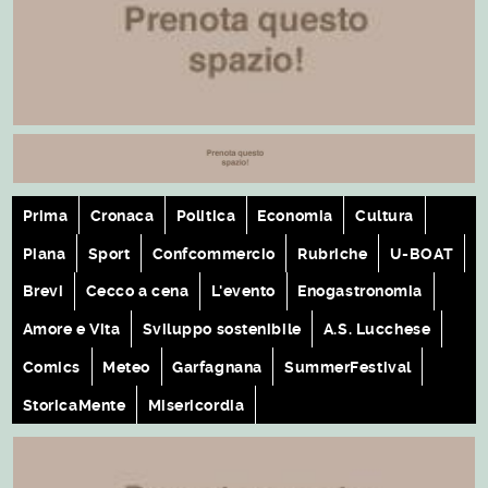
Prima
Cronaca
Politica
Economia
Cultura
Piana
Sport
Confcommercio
Rubriche
U-BOAT
Brevi
Cecco a cena
L'evento
Enogastronomia
Amore e Vita
Sviluppo sostenibile
A.S. Lucchese
Comics
Meteo
Garfagnana
SummerFestival
StoricaMente
Misericordia