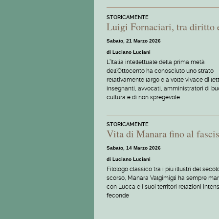
STORICAMENTE
Luigi Fornaciari, tra diritto 
Sabato, 21 Marzo 2026
di Luciano Luciani
L’Italia intellettuale della prima metà
dell’Ottocento ha conosciuto uno strato
relativamente largo e a volte vivace di lett
insegnanti, avvocati, amministratori di b
cultura e di non spregevole…
STORICAMENTE
Vita di Manara fino al fasci
Sabato, 14 Marzo 2026
di Luciano Luciani
Filologo classico tra i più illustri del secol
scorso, Manara Valgimigli ha sempre ma
con Lucca e i suoi territori relazioni inten
feconde