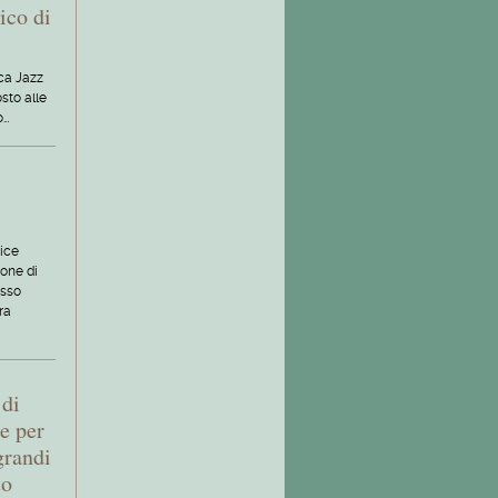
ico di
cca Jazz
sto alle
o…
ice
ione di
esso
ra
 di
re per
grandi
to