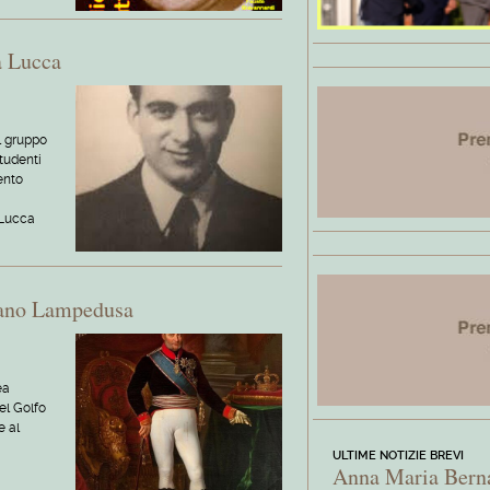
a Lucca
al gruppo
tudenti
ento
 Lucca
vano Lampedusa
ea
el Golfo
e al
ULTIME NOTIZIE BREVI
Anna Maria Bern