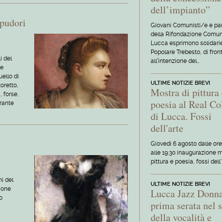
dell’impianto”
 pudori
Giovani Comunisti/e e par
della Rifondazione Comun
Lucca esprimono solidarie
Popolare Trebesto, di fron
i del
all’intenzione del…
 e
uello di
ULTIME NOTIZIE BREVI
toretto,
Mostra di pittura
 forse,
poesia al Real Co
erante
di Lucca. Fossi
dell'arte
Giovedi 6 agosto dalle ore
alle 19.30 inaugurazione m
pittura e poesia, fossi dell'
i del
ULTIME NOTIZIE BREVI
ione
Lucca Jazz Donna
o
prima serata nel 
della vocalità e