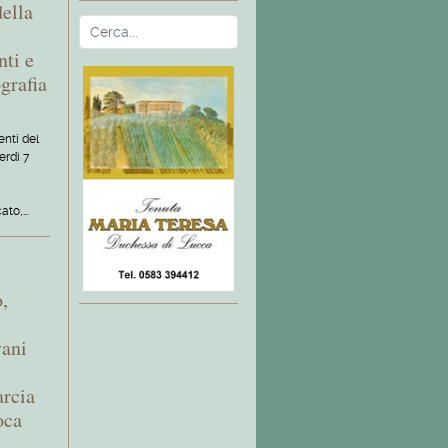
della
Cerca
Type 2 or more characters fo
nti e
grafia
nti del
erdì 7
ato,…
,
vani
rcia
oca