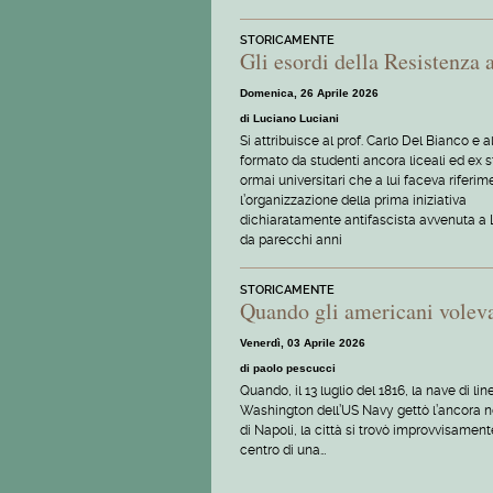
STORICAMENTE
Gli esordi della Resistenza 
Domenica, 26 Aprile 2026
di Luciano Luciani
Si attribuisce al prof. Carlo Del Bianco e 
formato da studenti ancora liceali ed ex s
ormai universitari che a lui faceva riferim
l’organizzazione della prima iniziativa
dichiaratamente antifascista avvenuta a
da parecchi anni
STORICAMENTE
Quando gli americani vole
Venerdì, 03 Aprile 2026
di paolo pescucci
Quando, il 13 luglio del 1816, la nave di lin
Washington dell’US Navy gettò l’ancora n
di Napoli, la città si trovò improvvisament
centro di una…