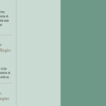
tito
ista di
tà alla
te
 e
llegio
 17.30
ostra di
 arte al…
,
segno