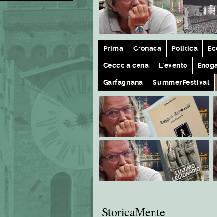
Prima
Cronaca
Politica
Ec
Cecco a cena
L'evento
Enog
Garfagnana
SummerFestival
StoricaMente