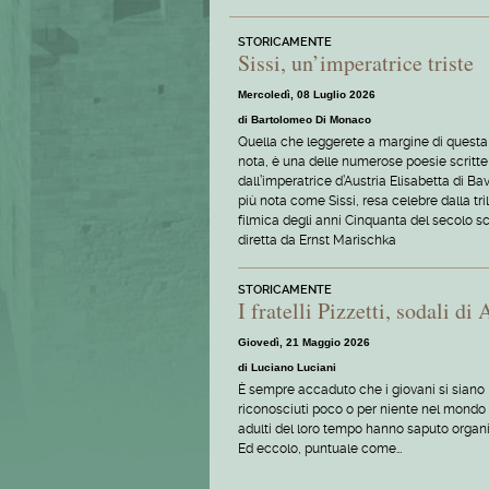
STORICAMENTE
Sissi, un’imperatrice triste
Mercoledì, 08 Luglio 2026
di Bartolomeo Di Monaco
Quella che leggerete a margine di questa
nota, è una delle numerose poesie scritte
dall’imperatrice d’Austria Elisabetta di Bav
più nota come Sissi, resa celebre dalla tri
filmica degli anni Cinquanta del secolo s
diretta da Ernst Marischka
STORICAMENTE
I fratelli Pizzetti, sodali d
Giovedì, 21 Maggio 2026
di Luciano Luciani
È sempre accaduto che i giovani si siano
riconosciuti poco o per niente nel mondo 
adulti del loro tempo hanno saputo organi
Ed eccolo, puntuale come…