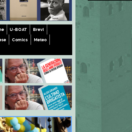
he
U-BOAT
Brevi
ese
Comics
Meteo