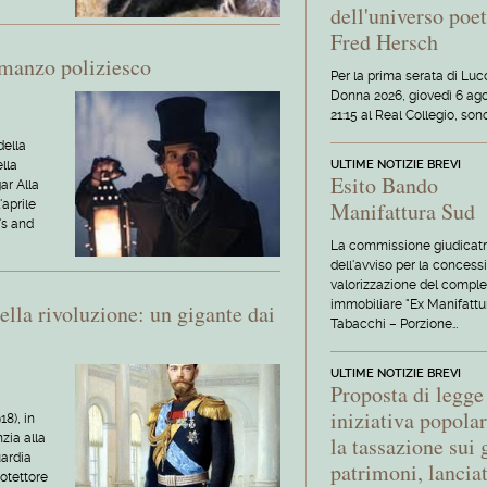
dell'universo poet
Fred Hersch
manzo poliziesco
Per la prima serata di Lu
Donna 2026, giovedì 6 ago
21:15 al Real Collegio, son
della
ULTIME NOTIZIE BREVI
ella
Esito Bando
ar Alla
Manifattura Sud
'aprile
's and
La commissione giudicatr
dell'avviso per la concess
valorizzazione del compl
immobiliare "Ex Manifattu
ella rivoluzione: un gigante dai
Tabacchi – Porzione…
ULTIME NOTIZIE BREVI
Proposta di legge
iniziativa popola
18), in
zia alla
la tassazione sui 
uardia
patrimoni, lancia
rotettore