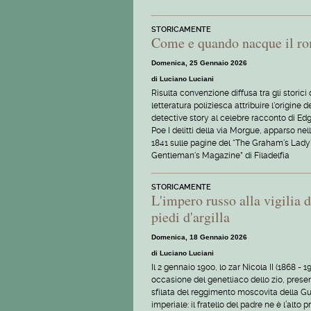
STORICAMENTE
Come e quando nacque il ro
Domenica, 25 Gennaio 2026
di Luciano Luciani
Risulta convenzione diffusa tra gli storici 
letteratura poliziesca attribuire l'origine d
detective story al celebre racconto di Edg
Poe I delitti della via Morgue, apparso nell
1841 sulle pagine del “The Graham's Lady
Gentleman's Magazine” di Filadelfia
STORICAMENTE
L'impero russo alla vigilia d
piedi d'argilla
Domenica, 18 Gennaio 2026
di Luciano Luciani
Il 2 gennaio 1900, lo zar Nicola II (1868 - 19
occasione del genetliaco dello zio, presen
sfilata del reggimento moscovita della G
imperiale: il fratello del padre ne è l’alto p