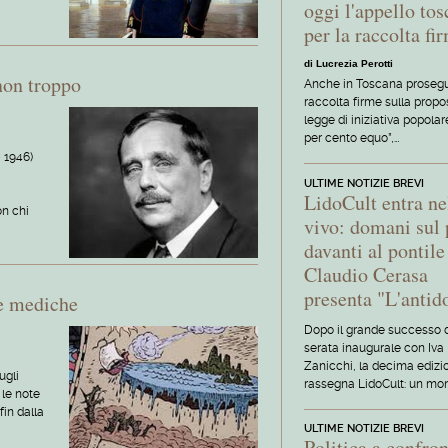
oggi l'appello to
per la raccolta fi
di Lucrezia Perotti
non troppo
Anche in Toscana prosegu
raccolta firme sulla propo
legge di iniziativa popola
per cento equo”,…
 1946)
ULTIME NOTIZIE BREVI
LidoCult entra ne
on chi
vivo: domani sul 
davanti al pontile
Claudio Cerasa
presenta "L'antid
he mediche
Dopo il grande successo 
serata inaugurale con Iva
Zanicchi, la decima edizi
ugli
rassegna LidoCult: un mo
 le note
fin dalla
ULTIME NOTIZIE BREVI
Politica a confron