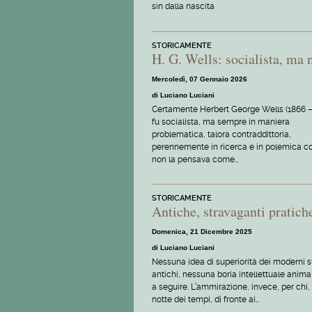
sin dalla nascita
STORICAMENTE
H. G. Wells: socialista, ma 
Mercoledì, 07 Gennaio 2026
di Luciano Luciani
Certamente Herbert George Wells (1866 –
fu socialista, ma sempre in maniera
problematica, talora contraddittoria,
perennemente in ricerca e in polemica c
non la pensava come…
STORICAMENTE
Antiche, stravaganti pratic
Domenica, 21 Dicembre 2025
di Luciano Luciani
Nessuna idea di superiorità dei moderni s
antichi, nessuna boria intellettuale anima
a seguire. L’ammirazione, invece, per chi, 
notte dei tempi, di fronte ai…