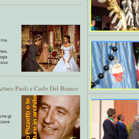
 mia
iera,
logia
corso
i Arturo Paoli e Carlo Del Bianco
che gli
zzare.