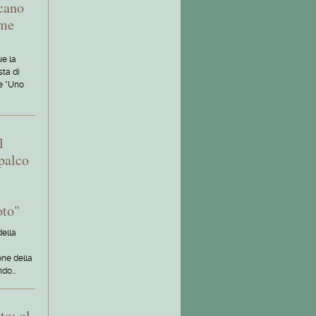
scano
rme
e la
sta di
re “Uno
l
palco
oto"
della
one della
ndo…
to: al