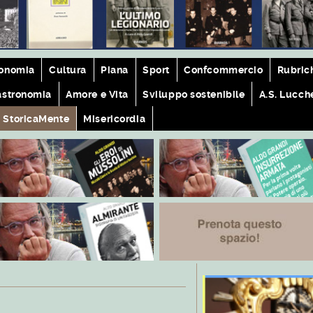
onomia
Cultura
Piana
Sport
Confcommercio
Rubric
astronomia
Amore e Vita
Sviluppo sostenibile
A.S. Lucch
StoricaMente
Misericordia