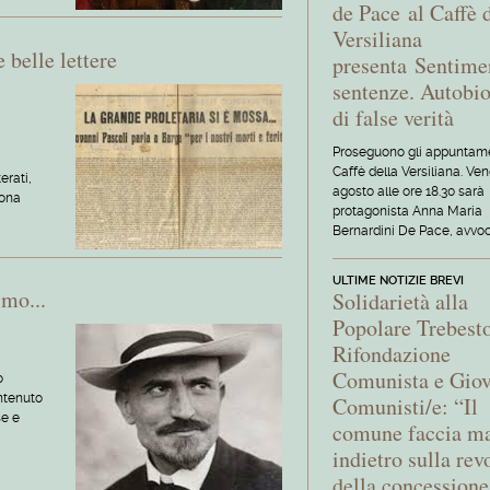
de Pace al Caffè 
Versiliana
e belle lettere
presenta Sentime
sentenze. Autobio
di false verità
Proseguono gli appuntame
Caffè della Versiliana. Ven
erati,
agosto alle ore 18.30 sarà
uona
protagonista Anna Maria
Bernardini De Pace, avvoc
ULTIME NOTIZIE BREVI
smo...
Solidarietà alla
Popolare Trebesto
Rifondazione
Comunista e Gio
o
ntenuto
Comunisti/e: “Il
se e
comune faccia ma
indietro sulla rev
della concessione