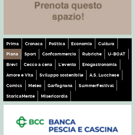
Prima
Cronaca
Politica
Economia
Cultura
Piana
Sport
Confcommercio
Rubriche
U-BOAT
Brevi
Cecco a cena
L'evento
Enogastronomia
Amore e Vita
Sviluppo sostenibile
A.S. Lucchese
Comics
Meteo
Garfagnana
SummerFestival
StoricaMente
Misericordia