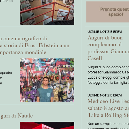
o storico
ULTIME NOTIZIE BREVI
Auguri di buon
a cinematografico di
compleanno al
a storia di Ernst Erbstein a un
professor Gianma
importanza mondiale
Caselli
Auguri di buon compleann
professor Gianmarco Casel
 squadra
Lucca che oggi compie gl
le
festeggia con la famiglia 
ve
ULTIME NOTIZIE BREVI
Mediceo Live Fes
sabato 8 agosto a
'Like a Rolling St
guri di Natale
Non un semplice concert