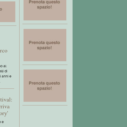
rco
o al
li di
i anni e
…
tival:
rriva
ory'
o e