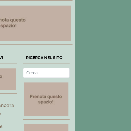
VI
RICERCA NEL SITO
Cerca
Type 2 or more characters fo
ancora
,
ve