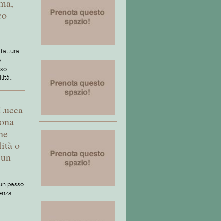
gma,
co
ifattura
o
sso
lità…
 Lucca
zona
ne
ità o
 un
 un passo
denza