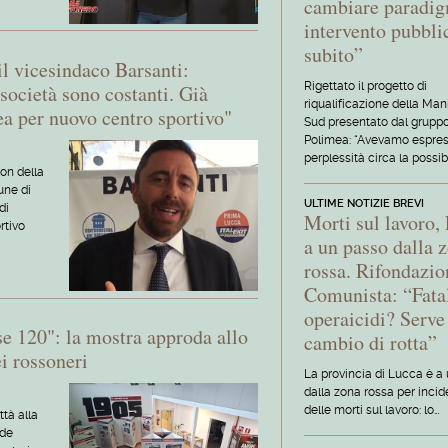
cambiare paradi
intervento pubbli
subito”
il vicesindaco Barsanti:
Rigettato il progetto di
società sono costanti. Già
riqualificazione della Man
ea per nuovo centro sportivo"
Sud presentato dal grupp
Polimea: “Avevamo espre
perplessità circa la possibi
ron della
une di
ULTIME NOTIZIE BREVI
di
Morti sul lavoro,
rtivo
a un passo dalla 
rossa. Rifondazio
Comunista: “Fatal
operaicidi? Serve
e 120": la mostra approda allo
cambio di rotta”
ei rossoneri
La provincia di Lucca è a
dalla zona rossa per inci
delle morti sul lavoro: lo…
ttà alla
nde