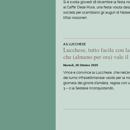
Si è svolta giovedì 18 dicembre la festa r
al Caffe' Delle Mura, una festa voluta dall
società per scambiarsi gli auguri di Natal
tifosi rossoneri.
A.S LUCCHESE
Lucchese, tutto facile con l
che (almeno per ora) vale il 
Martedì, 28 Ottobre 2025
Vince e convince la Lucchese, che nell’a
del turno infrasettimanale valido per la n
giornata del girone d’andata, regola con 
3 – 0 la Sestese riconquistando…