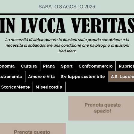
SABATO 8 AGOSTO 2026
La necessità di abbandonare le illusioni sulla propria condizione è la
necessità di abbandonare una condizione che ha bisogno di illusioni
Karl Marx
onomia
Cultura
Piana
Sport
Confcommercio
Rubric
astronomia
Amore e Vita
Sviluppo sostenibile
A.S. Lucch
StoricaMente
Misericordia