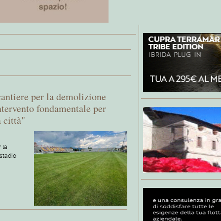
 cantiere per la demolizione
"Intervento fondamentale per
 città"
r la
 stadio