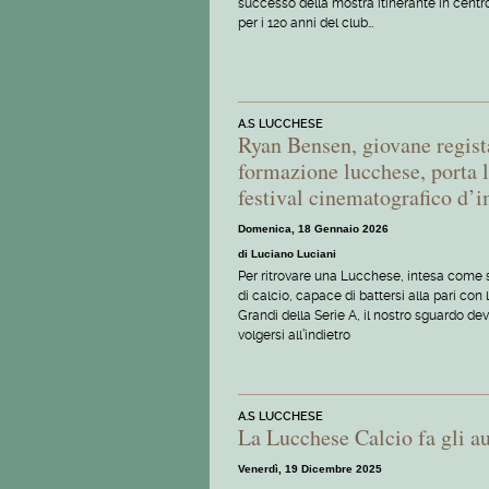
successo della mostra itinerante in centr
per i 120 anni del club…
A.S LUCCHESE
Ryan Bensen, giovane regist
formazione lucchese, porta l
festival cinematografico d’
Domenica, 18 Gennaio 2026
di Luciano Luciani
Per ritrovare una Lucchese, intesa come
di calcio, capace di battersi alla pari con 
Grandi della Serie A, il nostro sguardo de
volgersi all’indietro
A.S LUCCHESE
La Lucchese Calcio fa gli au
Venerdì, 19 Dicembre 2025