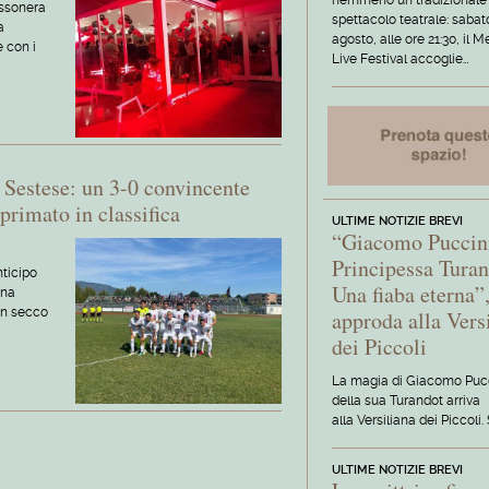
nemmeno un tradizionale
ossonera
spettacolo teatrale: sabat
a
agosto, alle ore 21:30, il 
e con i
Live Festival accoglie…
a Sestese: un 3-0 convincente
primato in classifica
ULTIME NOTIZIE BREVI
“Giacomo Puccini
Principessa Turan
nticipo
Una fiaba eterna”
ona
un secco
approda alla Vers
dei Piccoli
La magia di Giacomo Pucc
della sua Turandot arriva
alla Versiliana dei Piccoli
ULTIME NOTIZIE BREVI