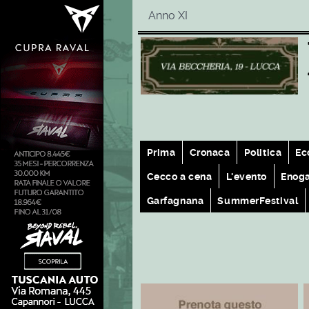
Anno XI
Prima
Cronaca
Politica
Ec
Cecco a cena
L'evento
Enog
Garfagnana
SummerFestival