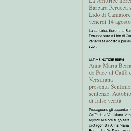
La scrittrice fior
Barbara Perucca s
Lido di Camaiore
venerdì 14 agosto
La scrittrice fiorentina Ba
Perucca sarà a Lido di C
venerdì 14 agosto a parlar
suoi…
ULTIME NOTIZIE BREVI
Anna Maria Bern
de Pace al Caffè 
Versiliana
presenta Sentime
sentenze. Autobio
di false verità
Proseguono gli appuntame
Caffè della Versiliana. Ven
agosto alle ore 18.30 sarà
protagonista Anna Maria
Bernardini De Pace, avvoc