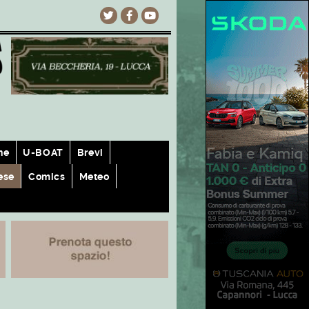
he
U-BOAT
Brevi
ese
Comics
Meteo