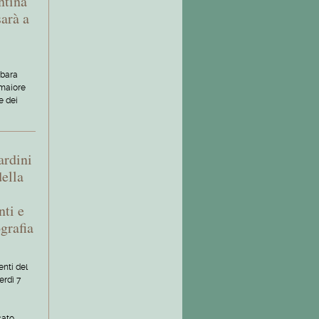
entina
arà a
rbara
amaiore
e dei
ardini
della
nti e
grafia
nti del
erdì 7
ato,…