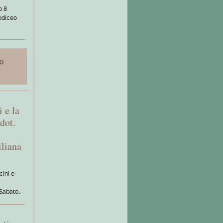
o 8
Mediceo
 e la
dot.
,
iliana
ini e
. Sabato…