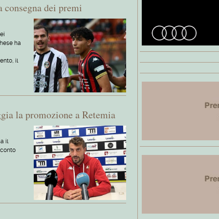
la consegna dei premi
ei
chese ha
nto, il
ggia la promozione a Retemia
 il
cconto