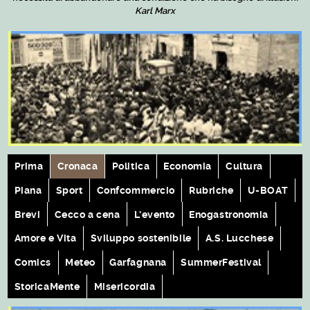
Karl Marx
Prima
Cronaca
Politica
Economia
Cultura
Piana
Sport
Confcommercio
Rubriche
U-BOAT
Brevi
Cecco a cena
L'evento
Enogastronomia
Amore e Vita
Sviluppo sostenibile
A.S. Lucchese
Comics
Meteo
Garfagnana
SummerFestival
StoricaMente
Misericordia