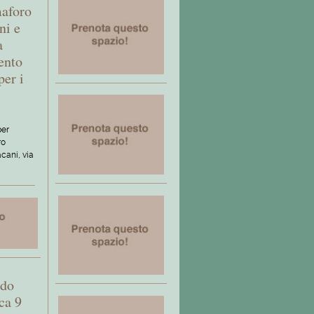
maforo
ni e
a
ento
per i
per
ro
acani, via
ndo
ca 9