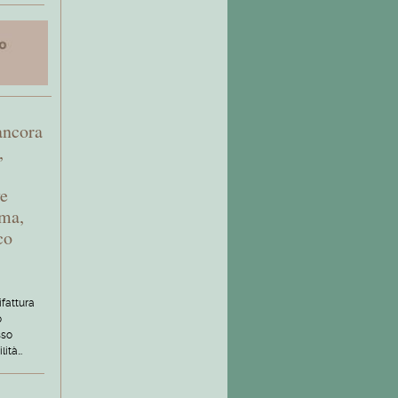
ancora
,
ve
gma,
co
ifattura
o
sso
lità…