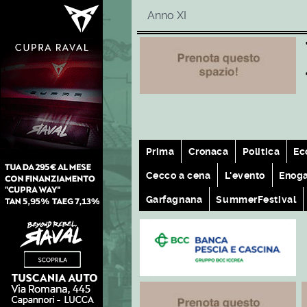
Anno XI
Prima
Cronaca
Politica
Ec
Cecco a cena
L'evento
Enog
Garfagnana
SummerFestival