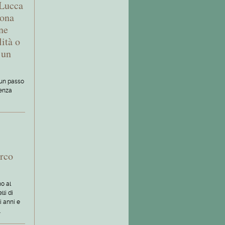
 Lucca
zona
ne
ità o
 un
 un passo
denza
rco
o al
li di
i anni e
…