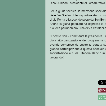
Dina Quiriconi, presidente di Porcari Attiva.
Per la giuria tecnica, la menzione special
viale Emi Stefani. Il terzo posto è stato c
di via Roma e il secondo posto da Bon Bon 
Anche la giuria popolare ha espresso le p
tua idea parrucchiera Dina di via Catalani 
"Il nostro Ccn – commenta la presidente, D
gioia all'organizzazione del programma di i
avendo compreso da subito la portata sto
grande partecipazione a questa speciale ed
soddisfazione e ci dà ulteriore slancio in 
lavorando".
Sa
W