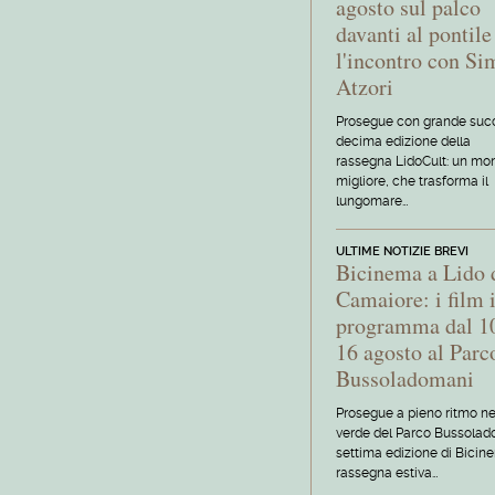
agosto sul palco
davanti al pontile
l'incontro con S
Atzori
Prosegue con grande suc
decima edizione della
rassegna LidoCult: un mo
migliore, che trasforma il
lungomare…
ULTIME NOTIZIE BREVI
Bicinema a Lido 
Camaiore: i film 
programma dal 10
16 agosto al Parc
Bussoladomani
Prosegue a pieno ritmo ne
verde del Parco Bussolad
settima edizione di Bicin
rassegna estiva…