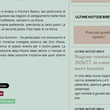
e è andata a Marina's Bakery, bar pasticceria di
onquistato dal negozio di abbigliamento Sette Nodi
ULTIME NOTIZIE BRE
Caffetteria, sempre in via Roma.
roprie preferenze, premiando al terzo posto La
e, al secondo posto, Foto Nadir di via Roma.
ina Quiriconi – ha partecipato con entusiasmo e
niziative collegate all'arrivo del Giro d'Italia,
rica di questo evento per il nostro paese. La
izione della Mostra delle vetrine ci riempie di
ULTIME NOTIZIE BREVI
Stagione venatori
vista delle prossime iniziative alle quali stiamo
2026/27, in conse
nuovi tesserini
In vista della nuova stagi
caccia (preapertura 2 e 6
settembre, apertura gener
settembre)
ve
ogni martedì e giovedì dal
alle…
hatsapp
ULTIME NOTIZIE BREVI