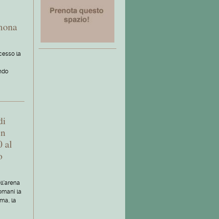
imona
cesso la
ndo
di
in
 al
o
ll'arena
omani la
ema, la