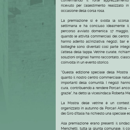
confermando il forte apprezzamento
ricevuto per l'allestimento realizzato in
occasione della corsa rosa.
La premiazione si è svolta la scorsa
settimana e ha concluso idealmente il
percorso avviato domenica 17 maggio,
quando le attività commerciali del centro
hanno aderito all'iniziativa: negozi, bar e
botteghe sono diventati così parte inte
l'attesa della tappa. Vetrine curate, richiami
soluzioni originali hanno raccontato, cias
coinvolta in un evento storico.
"Questa edizione speciale della Mostra 
quanto il nostro centro commerciale natur
importanti della comunità. I negozi hann
cura, contribuendo a rendere Porcari ancora 
grazie", ha detto la vicesindaca Roberta Me
La Mostra delle vetrine è un contest 
organizzato in autunno da Porcari Attiva 
del Giro d'Italia ha richiesto una speciale e
Alla premiazione erano presenti il sinda
Menchetti, tutta la giunta comunale, il c