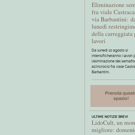
Eliminazione se
fra viale Castraca
via Barbantini: d
lunedì restringim
della carreggiata 
lavori
Da lunedì 10 agosto si
intensificheranno i lavori 
l'eliminazione del semafo
all'incrocio fra viale Castr
Barbantini…
ULTIME NOTIZIE BREVI
LidoCult, un mo
migliore: domeni