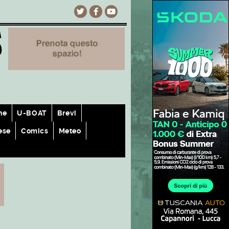
he
U-BOAT
Brevi
ese
Comics
Meteo