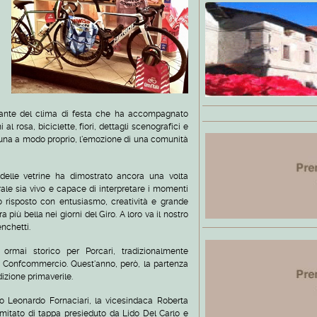
grante del clima di festa che ha accompagnato
 al rosa, biciclette, fiori, dettagli scenografici e
cuna a modo proprio, l'emozione di una comunità
delle vetrine ha dimostrato ancora una volta
ale sia vivo e capace di interpretare i momenti
o risposto con entusiasmo, creatività e grande
più bella nei giorni del Giro. A loro va il nostro
nchetti.
ormai storico per Porcari, tradizionalmente
– Confcommercio. Quest'anno, però, la partenza
dizione primaverile.
co Leonardo Fornaciari, la vicesindaca Roberta
omitato di tappa presieduto da Lido Del Carlo e