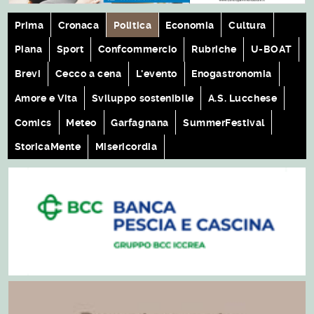
Prima
Cronaca
Politica
Economia
Cultura
Piana
Sport
Confcommercio
Rubriche
U-BOAT
Brevi
Cecco a cena
L'evento
Enogastronomia
Amore e Vita
Sviluppo sostenibile
A.S. Lucchese
Comics
Meteo
Garfagnana
SummerFestival
StoricaMente
Misericordia