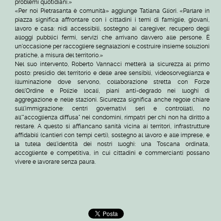
problemi quotidiani.»
«Per noi Pietrasanta è comunità» aggiunge Tatiana Gliori. «Parlare in
piazza significa affrontare con i cittadini i temi di famiglie, giovani,
lavoro e casa: nidi accessibili, sostegno ai caregiver, recupero degli
alloggi pubblici fermi, servizi che arrivano davvero alle persone. È
un'occasione per raccogliere segnalazioni e costruire insieme soluzioni
pratiche, a misura del territorio.»
Nel suo intervento, Roberto Vannacci metterà la sicurezza al primo
posto: presidio del territorio e delle aree sensibili, videosorveglianza e
illuminazione dove servono, collaborazione stretta con Forze
dell'Ordine e Polizie locali, piani anti-degrado nei luoghi di
aggregazione e nelle stazioni. Sicurezza significa anche regole chiare
sull'immigrazione: centri governativi seri e controllati, no
all'"accoglienza diffusa" nei condomìni, rimpatri per chi non ha diritto a
restare. A questo si affiancano sanità vicina ai territori, infrastrutture
affidabili (cantieri con tempi certi), sostegno al lavoro e alle imprese, e
la tutela dell'identità dei nostri luoghi: una Toscana ordinata,
accogliente e competitiva, in cui cittadini e commercianti possano
vivere e lavorare senza paura.