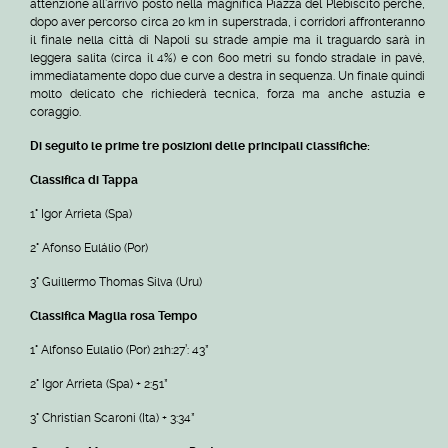
attenzione all’arrivo posto nella magnifica Piazza del Plebiscito perché,
dopo aver percorso circa 20 km in superstrada, i corridori affronteranno
il finale nella città di Napoli su strade ampie ma il traguardo sarà in
leggera salita (circa il 4%) e con 600 metri su fondo stradale in pavé,
immediatamente dopo due curve a destra in sequenza. Un finale quindi
molto delicato che richiederà tecnica, forza ma anche astuzia e
coraggio.
Di seguito le prime tre posizioni delle principali classifiche:
Classifica di Tappa
1° Igor Arrieta (Spa)
2° Afonso Eulálio (Por)
3° Guillermo Thomas Silva (Uru)
Classifica Maglia rosa
Tempo
1° Alfonso Eulalio (Por) 21h:27’: 43”
2° Igor Arrieta (Spa) + 2:51”
3° Christian Scaroni (Ita) + 3:34”