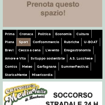
Prima
Cronaca
Politica
Economia
Cultura
Piana
Sport
Confcommercio
Rubriche
U-BOAT
Brevi
Cecco a cena
L'evento
Enogastronomia
Amore e Vita
Sviluppo sostenibile
A.S. Lucchese
Comics
Meteo
Garfagnana
SummerFestival
StoricaMente
Misericordia