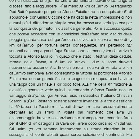
con un distacco di 2’30, ma che è aumentato nuovamente, lungo la
discesa, fino a raggiungere i 4’ ai meno 35 km dall’arrivo. Al traguardo
Red Bull è passato per primo Afonso Eulálio che ha conquistato 6” di
abbuono e, con Giulio Ciccone che ha dato la netta impressione di non
curarsi più di difendere la Maglia rosa, ha messo una seria ipoteca per
la conquista del primato in classifica generale. Poi è successo quello
che poteva accadere con le condizioni dell’asfalto reso viscido dalla
pioggia, guarda caso, ed Igor Arrieta è scivolato in curva a meno di 15
km dall’arrivo, per fortuna senza conseguenze, ma perdendo 32”
secondi dal compagno di fuga. Stessa sorte, ai meno 7 km dall’arrivo è
toccata a Afonso Eulálio, in quello che è stato il festival delle cadute.
Morale della favola, a 6 km dall’arrivo, i due si sono ritrovati
nuovamente assieme. Alla fine un errore in curva di Arrieta a 2 km
dall’arrivo sembrava aver consegnato la vittoria al portoghese Alfonso
Eulalio ma, con un grande finale, lo spagnolo ha recuperato ed ha vinto
una tappa con un finale a dir poco folle. Alla fine della 5^ frazione la
classifica generale vede quindi al comando Alfonso Eulalio con un
vantaggio di 2’51” su Igor Arrieta. Terzo in classifica l’italiano Christian
Scaroni a 3’:34”. Restano sostanzialmente invariate le altre classifiche
La 6^ tappa, la Paestum – Napoli di 142 km, sarà, presumibilmente
destinata ad un arrivo in volata dal momento che avrà un
chilometraggio breve e sostanzialmente pianeggiante, eccezion fatta
per il GPM di 4^ categoria di Cava de’ Tirreni dopo circa 40 km dal via.
Gli ultimi 70 km saranno interamente su strade cittadine in un
susseguirsi di centri abitati quasi senza soluzione di continuità. Ma