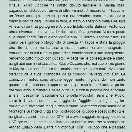
d’Italia, Giulio Ciccone ha subito dovuto lasciare la maglia rosa,
pagando un distacco all’arrivo di oltre 7 minuti. A vincere la 5^ tappa, in
un finale tanto pirotecnico quanto drammatico, caratterizzato dalla
duplice caduta degli uomini in fuga, è stato lo spagnolo della UAE Igor
Arrieta davanti al portoghese Alfonso Eulalio della Bahrain Victorious
che è diventato il nuovo leader della classifica generale. Al terzo posto
si è classificato l’uruguaiano dell’Astana Guillermo Thomas Silva. La
prima vera grande protagonista di questa 5^ Tappa è stata la pioggia
che, fin dalle prime battute, è stata intensa, ha accompagnato i
corridori per quasi tutta la gara ed ha condizionato il suo svolgimento,
rendendo tutto molto complicato. A pagarne le conseguenze è stato,
tra gli altri uomini di classifica, Giulio Ciccone che, nel suo primo giorno
in Maglia rosa, non è stato fortunatissimo e, a 100 km dall’arrivo, il suo
distacco dalla fuga, composta da 13 corridori, ha raggiunto 1’:30”. Le
condizioni meteo sono andate leggermente migliorando, non tanto
quanto il distacco del gruppo della maglia rosa il cui ritardo, a 90 km
dal traguardo, è tornato a salire oltre i 2’, e con la pioggia che è tornata
a farsi incessante. Il sudamericano della Movistar Team Einer Rubio,
sotto il diluvio e con un vantaggio dei fuggitivi oltre i 3’, a 75 km
dall’arrivo è diventato Maglia rosa virtuale. All’attacco della salita della
Montagna Grande di Viggiano il distacco del gruppo è sceso sotto i 2’ e,
tra gli attaccanti, in vista del GPM, si è avvantaggiato lo spagnolo della
UAE Igor Arrieta, che ha scollinato, nella nebbia, assieme al portoghese
Afonso Eulálio della Bahrain Victorious, con il gruppo che è passato