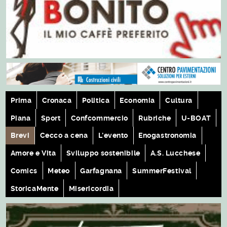
Prima
Cronaca
Politica
Economia
Cultura
Piana
Sport
Confcommercio
Rubriche
U-BOAT
Brevi
Cecco a cena
L'evento
Enogastronomia
Amore e Vita
Sviluppo sostenibile
A.S. Lucchese
Comics
Meteo
Garfagnana
SummerFestival
StoricaMente
Misericordia