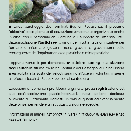
E' l'area parcheggio del
Terminal Bus
di Pietrasanta, il prossimo
"obiettivo" delle giornate di educazione ambientale organizzate anche
in città, con il patrocinio del Comune e il supporto dell'azienda Ersu,
dall'
associazione PlasticFree
, promotrice in tutta Italia di iniziative per
formare e informare giovani, meno giovani e giovanissimi sulle
conseguenze dell'inquinamento da plastiche e microplastiche.
L'appuntamento è per
domenica 12 ottobre
,
alle 15
, alla
stazione
degli autobus
situata fra le vie Santini e del Castagno: qui e nell'intera
area adibita alla sosta dei veicoli saranno all'opera i volontari, insieme
ai referenti locali di PlasticFree, per
circa due ore
.
L'adesione è, come sempre,
libera
e gratuita previa
registrazione
sul
sito dell'associazione plasticfreeonlus.it, nella sezione dedicata
all'evento di Pietrasanta; richiesti un paio di guanti ed eventualmente
delle pinze, per rendere la raccolta più sicura e agevole.
Informazioni ai numeri 327 0997543 (Sara), 347 0806938 (Daniele) e 320
4123578 (Simona).