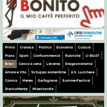
Prima
Cronaca
Politica
Economia
Cultura
Piana
Sport
Confcommercio
Rubriche
U-BOAT
Brevi
Cecco a cena
L'evento
Enogastronomia
Amore e Vita
Sviluppo sostenibile
A.S. Lucchese
Comics
Meteo
Garfagnana
SummerFestival
StoricaMente
Misericordia