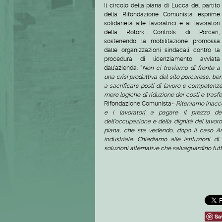
Il circolo della piana di Lucca del partito
della Rifondazione Comunista esprime
solidarietà alle lavoratrici e ai lavoratori
della Rotork Controls di Porcari,
sostenendo la mobilitazione promossa
dalle organizzazioni sindacali contro la
procedura di licenziamento avviata
dall'azienda: “
Non ci troviamo di fronte a
una crisi produttiva del sito porcarese, b
a sacrificare posti di lavoro e competenze
mere logiche di riduzione dei costi e trasfer
Rifondazione Comunista-
Riteniamo inacce
e i lavoratori a pagare il prezzo dell
dell'occupazione e della dignità del lavoro
piana, che sta vedendo, dopo il caso And
industriale. Chiediamo alle istituzioni d
soluzioni alternative che salvaguardino tutti
Sa