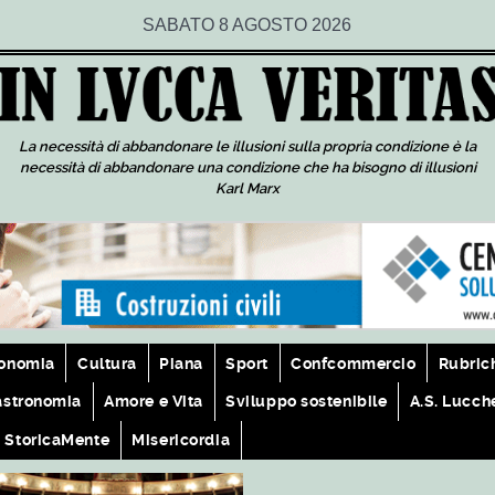
SABATO 8 AGOSTO 2026
La necessità di abbandonare le illusioni sulla propria condizione è la
necessità di abbandonare una condizione che ha bisogno di illusioni
Karl Marx
onomia
Cultura
Piana
Sport
Confcommercio
Rubric
astronomia
Amore e Vita
Sviluppo sostenibile
A.S. Lucch
StoricaMente
Misericordia