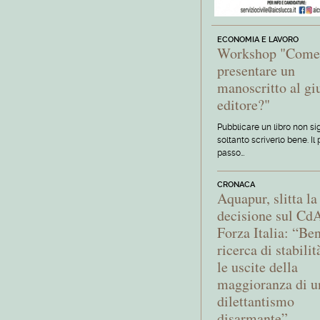
ECONOMIA E LAVORO
Workshop "Com
presentare un
manoscritto al gi
editore?"
Pubblicare un libro non si
soltanto scriverlo bene. Il
passo…
CRONACA
Aquapur, slitta la
decisione sul Cd
Forza Italia: “Ben
ricerca di stabili
le uscite della
maggioranza di u
dilettantismo
disarmante”