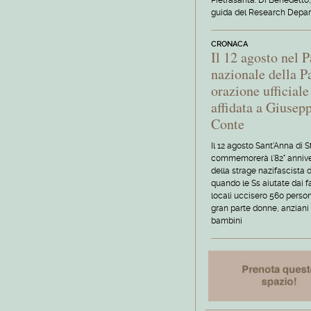
Pietrasanta. Di Benedetto,
guida del Research Depa
CRONACA
Il 12 agosto nel 
nazionale della P
orazione ufficiale
affidata a Giusep
Conte
Il 12 agosto Sant'Anna di
commemorerà l'82° annive
della strage nazifascista 
quando le Ss aiutate dai f
locali uccisero 560 person
gran parte donne, anziani
bambini