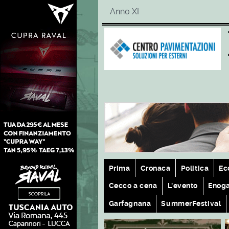
Anno XI
Prima
Cronaca
Politica
Ec
Cecco a cena
L'evento
Enog
Garfagnana
SummerFestival