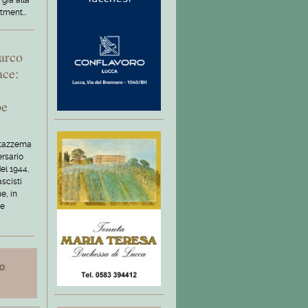
 già alla
rtment…
Parco
ace:
pe
 Stazzema
rsario
del 1944,
ascisti
e, in
 e