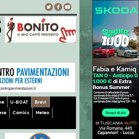
he
U-BOAT
Brevi
ese
Comics
Meteo