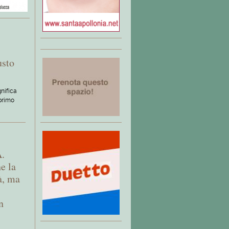
e
usto
gnifica
 primo
A.
e la
tà, ma
n