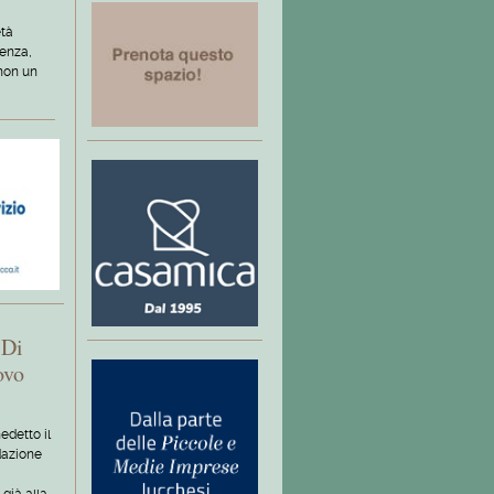
età
enza,
 non un
 Di
ovo
edetto il
dazione