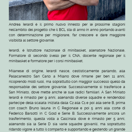
Andrea Ierardi è il primo nuovo innesto per le prossime stagioni
nell'ambito del progetto che il BCL sta di anno in anno portando avanti
con determinazione per migliorare, far crescere e dare maggiore
visibilità al settore giovanile.
Ierardi, è Istruttore nazionale di minibasket, allenatore Nazionale,
Formatore di secondo livello per il CNA, docente regionale per il
minibasket e formatore per i corsi minibasket.
Milanese di origine, Ierardi nasce, cestisticamente parlando, alla
Pallacanestro San Carlo a Milano dove rimane per ben 11 anni,
ricoprendo molti ruoli, ma soprattutto con maggior successo quello da
responsabile del settore giovanile. Successivamente si trasferisce a
San Miniato, dove mette anche le sue radici familiari. A San Miniato
Ierardi è rimasto per 9 anni, allenando diverse squadre e rendendosi
partecipe della scalata iniziata dalla C2 alla C1 e poi alla serie B, prima
con coach Bruno Ialuna in C Regionale e poi 5 anni alla corte di
Federico Barsotti in C Gold e Serie B. Successivamente ancora un
trasferimento, questa volta a Calcinaia dove è rimasto per 5 anni,
allenando sia la Serie D sia varie squadre giovanili, ma soprattutto
ridando vigore a tutto il comparto e supportando e gestendo un grande