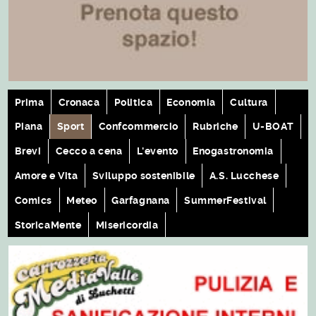
Prima
Cronaca
Politica
Economia
Cultura
Piana
Sport
Confcommercio
Rubriche
U-BOAT
Brevi
Cecco a cena
L'evento
Enogastronomia
Amore e Vita
Sviluppo sostenibile
A.S. Lucchese
Comics
Meteo
Garfagnana
SummerFestival
StoricaMente
Misericordia