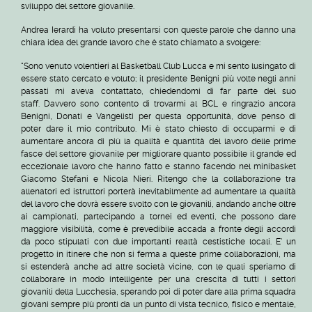
sviluppo del settore giovanile.
Andrea Ierardi ha voluto presentarsi con queste parole che danno una
chiara idea del grande lavoro che è stato chiamato a svolgere:
"Sono venuto volentieri al Basketball Club Lucca e mi sento lusingato di
essere stato cercato e voluto; il presidente Benigni più volte negli anni
passati mi aveva contattato, chiedendomi di far parte del suo
staff.
Davvero sono contento di trovarmi al BCL e ringrazio ancora
Benigni, Donati e Vangelisti per questa opportunità, dove penso di
poter dare il mio contributo. Mi è stato chiesto di occuparmi e di
aumentare ancora di più la qualità e quantità del lavoro delle prime
fasce del settore giovanile per migliorare quanto possibile il grande ed
eccezionale lavoro che hanno fatto e stanno facendo nel minibasket
Giacomo Stefani e Nicola Nieri.
Ritengo che la collaborazione tra
allenatori ed istruttori porterà inevitabilmente ad aumentare la qualità
del lavoro che dovrà essere svolto con le giovanili, andando anche oltre
ai campionati, partecipando a tornei ed eventi, che possono dare
maggiore visibilità, come è prevedibile accada a fronte degli accordi
da poco stipulati con due importanti realtà cestistiche locali. E' un
progetto in itinere che non si ferma a queste prime collaborazioni, ma
si estenderà anche ad altre società vicine, con le quali speriamo di
collaborare in modo intelligente per una crescita di tutti i settori
giovanili della Lucchesia, sperando poi di poter dare alla prima squadra
giovani sempre più pronti da un punto di vista tecnico, fisico e mentale,