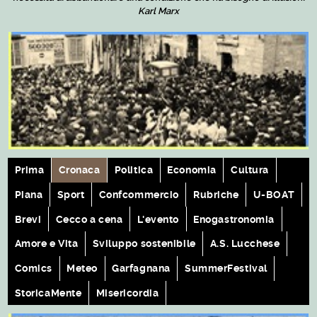
Karl Marx
Prima
Cronaca
Politica
Economia
Cultura
Piana
Sport
Confcommercio
Rubriche
U-BOAT
Brevi
Cecco a cena
L'evento
Enogastronomia
Amore e Vita
Sviluppo sostenibile
A.S. Lucchese
Comics
Meteo
Garfagnana
SummerFestival
StoricaMente
Misericordia