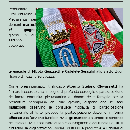
Proclamato il
lutto cittadino a
Pietrasanta per
domani,
martedì
16 giugno
,
giorno in cui
saranno
celebrate
le
esequie
di
Nicolò Guazzelli
e
Gabriele Seragini
allo stadio Buon
Riposo di Pozzi, a Seravezza.
Come preannunciato, il
sindaco Alberto Stefano Giovannetti
ha
firmato il decreto che, in segno di profondo cordoglio e partecipazione
dell'intera comunità pietrasantina al dolore delle famiglie per la
prematura scomparsa dei due giovani, dispone che le
sedi
municipali
osservino le consuete modalità di partecipazione
istituzionale al lutto; prevede la
partecipazione
dell'ente
in forma
ufficiale
alla funzione funebre; invita
gli esercenti
a tenere le serrande
delle loro attività abbassate durante lo svolgimento dei funerali e
tutti i
cittadini
, le organizzazioni sociali, culturali e produttive e i titolari di