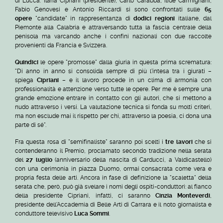
di Lucca. Ilaria Cipriani (presidente), Carlo Carabba, Ilide Carmignani,
Fabio Genovesi e Antonio Riccardi si sono confrontati sulle
65
opere
"candidate" in rappresentanza di
dodici regioni
italiane, dal
Piemonte alla Calabria e attraversando tutta la fascia centrale della
penisola ma varcando anche i confini nazionali con due raccolte
provenienti da Francia e Svizzera.
Quindici
le opere "promosse" dalla giuria in questa prima scrematura:
"Di anno in anno si consolida sempre di più l'intesa tra i giurati –
spiega
Cipriani
– e il lavoro procede in un clima di armonia con
professionalità e attenzione verso tutte le opere. Per me è sempre una
grande emozione entrare in contatto con gli autori, che si mettono a
nudo attraverso i versi. La valutazione tecnica si fonda su molti criteri,
ma non esclude mai il rispetto per chi, attraverso la poesia, ci dona una
parte di sé".
Fra questa rosa di "semifinaliste" saranno poi scelti i
tre lavori
che si
contenderanno il Premio, proclamato secondo tradizione nella serata
del
27 luglio
(anniversario della nascita di Carducci, a Valdicastello)
con una cerimonia in piazza Duomo, ormai consacrata come vera e
propria festa delle arti. Ancora in fase di definizione la "scaletta" della
serata che, però, può già svelare i nomi degli ospiti-conduttori: al fianco
della presidente Cipriani, infatti, ci saranno
Cinzia Monteverdi
,
presidente dell'Accademia di Belle Arti di Carrara e il noto giornalista e
conduttore televisivo
Luca Sommi
.