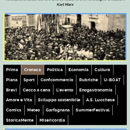
Karl Marx
Prima
Cronaca
Politica
Economia
Cultura
Piana
Sport
Confcommercio
Rubriche
U-BOAT
Brevi
Cecco a cena
L'evento
Enogastronomia
Amore e Vita
Sviluppo sostenibile
A.S. Lucchese
Comics
Meteo
Garfagnana
SummerFestival
StoricaMente
Misericordia