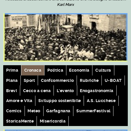
Karl Marx
Prima
Cronaca
Politica
Economia
Cultura
Piana
Sport
Confcommercio
Rubriche
U-BOAT
Brevi
Cecco a cena
L'evento
Enogastronomia
Amore e Vita
Sviluppo sostenibile
A.S. Lucchese
Comics
Meteo
Garfagnana
SummerFestival
StoricaMente
Misericordia